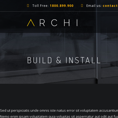
Toll Free:
1800.899.900
Email us:
contac
BUILD & INSTALL
Sed ut perspiciatis unde omnis iste natus error sit voluptatem accusantiu
Nemo enim ipsam voluptatem quia voluptas sit aspernatur aut odit aut fu