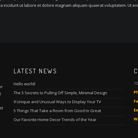
ra incidunt ut labore et dolore magnam aliquam quaerat voluptatem. Ut e
LATEST NEWS
C
10
Hello world!
or
P
The 5 Secrets to Pulling Off Simple, Minimal Design
t
Fa
9 Unique and Unusual Ways to Display Your TV
et
Em
5 Things That Take a Room from Good to Great
W
Our Favorite Home Decor Trends of the Year