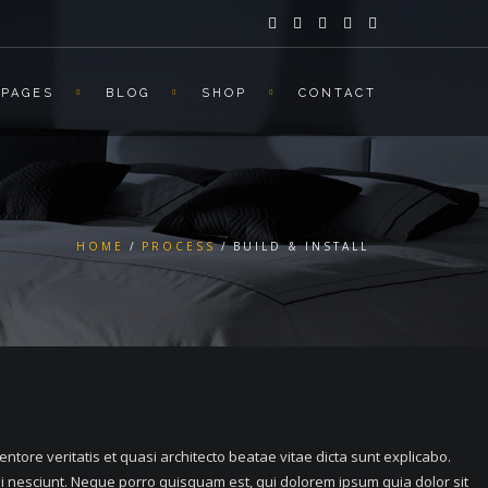
PAGES
BLOG
SHOP
CONTACT
HOME
PROCESS
BUILD & INSTALL
ore veritatis et quasi architecto beatae vitae dicta sunt explicabo.
i nesciunt. Neque porro quisquam est, qui dolorem ipsum quia dolor sit