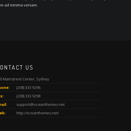
nim ad minima veniam.
ONTACT US
0 Mainstreet Center, Sydney
hone:
(208) 333 9296
x:
(208) 333 9298
ail:
support@oceanthemes.net
eb:
http://oceanthemes.net/