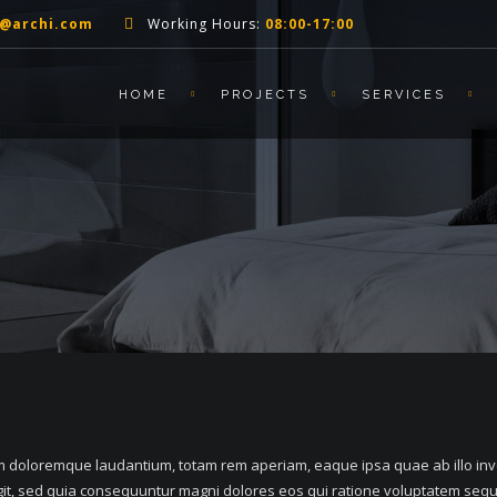
t@archi.com
Working Hours:
08:00-17:00
HOME
PROJECTS
SERVICES
m doloremque laudantium, totam rem aperiam, eaque ipsa quae ab illo invent
git, sed quia consequuntur magni dolores eos qui ratione voluptatem sequ