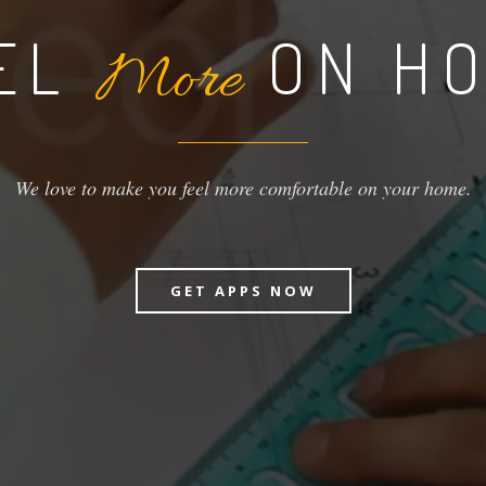
EL
ON H
More
We love to make you feel more comfortable on your home.
GET APPS NOW